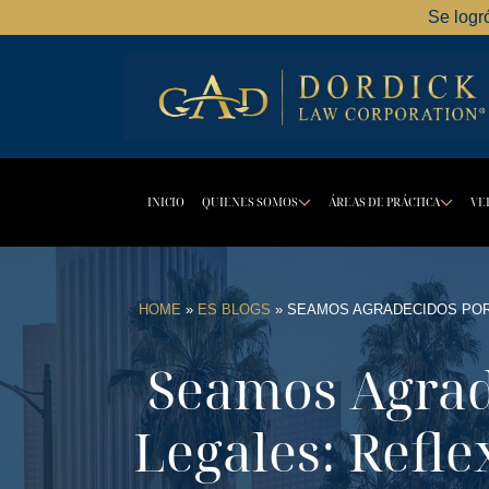
Se logr
INICIO
QUIENES SOMOS
ÁREAS DE PRÁCTICA
VE
DROPDOWN BU
DR
HOME
»
ES BLOGS
»
SEAMOS AGRADECIDOS POR 
Seamos Agrad
Legales: Refl