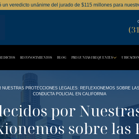
ó un veredicto unánime del jurado de $115 millones para nuestro
Dordick Law Corporation logo
(3
REDICTOS
RECONOCIMIENTOS
BLOG
PREGUNTAS FREQUENTES
UBICACIO
TTON
OPDOWN BUTTON
DROPD
NUESTRAS PROTECCIONES LEGALES: REFLEXIONEMOS SOBRE LAS 
CONDUCTA POLICIAL EN CALIFORNIA
ecidos por Nuestras
exionemos sobre las 