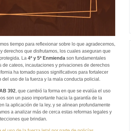
amos tiempo para reflexionar sobre lo que agradecemos,
s y derechos que disfrutamos, los cuales aseguran que
 protegida. La
4ª y
5ª Enmienda
son fundamentales
os de cateos, incautaciones y privaciones de derechos
ifornia ha tomado pasos significativos para fortalecer
 del uso de la fuerza y la mala conducta policial.
AB 392
, que cambió la forma en que se evalúa el uso
bios son un paso importante hacia la garantía de la
en la aplicación de la ley, y se alinean profundamente
amos a analizar más de cerca estas reformas legales y
tecciones que brindan.
el uso de la fuerza letal por parte de policías