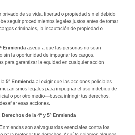
 privado de su vida, libertad o propiedad sin el debido
debe seguir procedimientos legales justos antes de tomar
 cargos criminales, la incautación de propiedad o
ª Enmienda
asegura que las personas no sean
o sin la oportunidad de impugnar los cargos.
s para garantizar la equidad en cualquier acción
 la
5ª Enmienda
al exigir que las acciones policiales
 mecanismos legales para impugnar el uso indebido de
icial o por otro medio—busca infringir tus derechos,
desafiar esas acciones.
s Derechos de la 4ª y 5ª Enmienda
5ª Enmiendas son salvaguardas esenciales contra los
vo para proteger tus derechos. Aquí te dejamos algunos