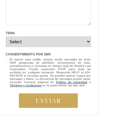
explained everything clearly. You can tell
she’s very knowledgeable about the law,
and I always felt like I was in good hands.
Highly recommend her and Dordick Law if
you’re looking for a personal injury lawyer.
”
TEMA
— Michael D.
“
I’m so grateful that Brittney Ghadoushi
CONSENTIMIENTO POR SMS
Al marcar esta casilla, acepta recibir mensajes de texto
was assigned as my attorney. She
SMS (preguntas de admisión, recordatorios de citas,
consistently showed genuine care and
actualizaciones y consultas en tiempo real) de Dordick Law
Corporation. Puede responder STOP para dejar de
always kept my best interests at heart. While
recibirlos en cualquier momento. Responda HELP al 424-
600-8325 si necesita ayuda. Se pueden aplicar cargos por
compassion isn’t something most people
mensajes y datos. La frecuencia de mensajes puede variar.
Consulte nuestras páginas de
Política de privacidad
y
expect from a lawyer, Brittney managed to
Términos y condiciones
en la parte inferior del sitio web.
be both empathetic and tenacious. She
fought tirelessly to ensure a fair outcome for
me, even in the face of highly uncooperative
”
defense attorneys.
— Beverly S.