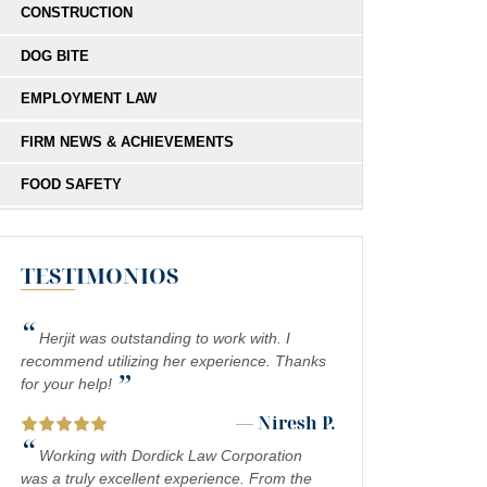
CONSTRUCTION
DOG BITE
EMPLOYMENT LAW
FIRM NEWS & ACHIEVEMENTS
FOOD SAFETY
HIT-AND-RUN
TESTIMONIOS
MEDICAL MALPRACTICE
MOTORCYCLE COLLISIONS
“
Herjit was outstanding to work with. I
PEDESTRIAN ACCIDENTS
recommend utilizing her experience. Thanks
”
for your help!
PERSONAL INJURY
— Niresh P.
“
PREMISES LIABILITY
Working with Dordick Law Corporation
was a truly excellent experience. From the
PRODUCT LIABILITY