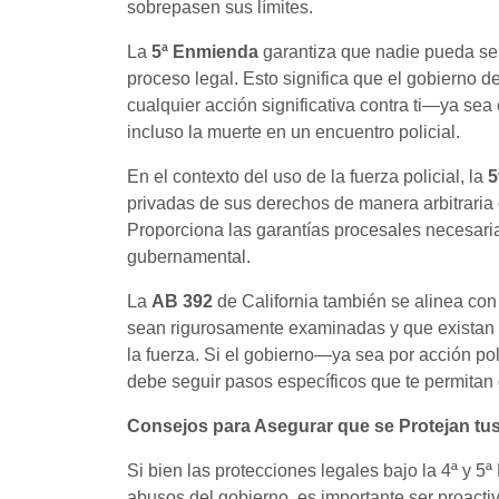
sobrepasen sus límites.
La
5ª
Enmienda
garantiza que nadie pueda ser
proceso legal. Esto significa que el gobierno 
cualquier acción significativa contra ti—ya sea
incluso la muerte en un encuentro policial.
En el contexto del uso de la fuerza policial, la
5
privadas de sus derechos de manera arbitraria 
Proporciona las garantías procesales necesaria
gubernamental.
La
AB 392
de California también se alinea con
sean rigurosamente examinadas y que existan
la fuerza. Si el gobierno—ya sea por acción pol
debe seguir pasos específicos que te permitan 
Consejos para Asegurar que se Protejan tu
Si bien las protecciones legales bajo la 4ª y 
abusos del gobierno, es importante ser proacti