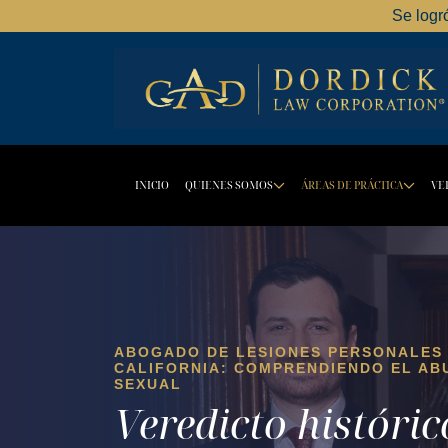
Se logr
INICIO
QUIENES SOMOS
ÁREAS DE PRÁCTICA
VE
DROPDOWN BU
DR
ABOGADO DE LESIONES PERSONALES
CALIFORNIA: COMPRENDIENDO EL AB
SEXUAL
Veredicto históric