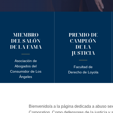
MIEMBRO
PREMIO DE
DEL SALÓN
CAMPEÓN
DE LA FAMA
DE LA
JUSTICIA
Asociación de
Abogados del
Facultad de
Consumidor de Los
Derecho de Loyola
Ángeles
Bienvenido/a a la página dedicada a abuso se
Corporation. Como defensores de la justicia y