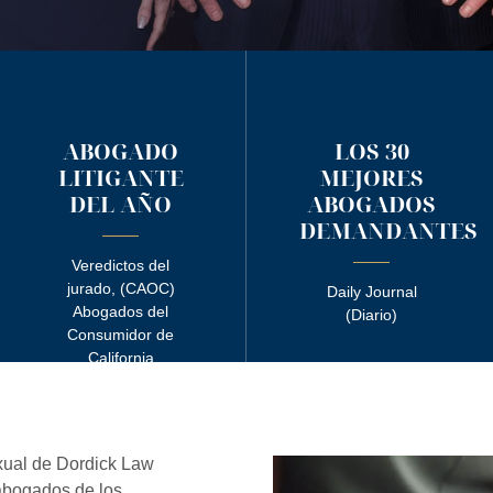
ABOGADO
LOS 30
LITIGANTE
MEJORES
DEL AÑO
ABOGADOS
DEMANDANTES
Veredictos del
jurado, (CAOC)
Daily Journal
Abogados del
(Diario)
Consumidor de
California
xual de Dordick Law
 abogados de los