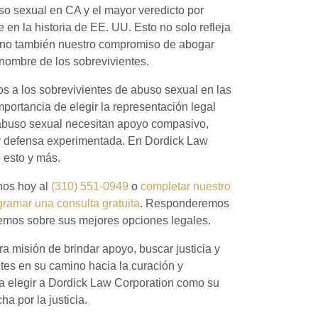
uso sexual en CA y el mayor veredicto por
en la historia de EE. UU. Esto no solo refleja
sino también nuestro compromiso de abogar
nombre de los sobrevivientes.
os a los sobrevivientes de abuso sexual en las
portancia de elegir la representación legal
abuso sexual necesitan apoyo compasivo,
y defensa experimentada. En Dordick Law
 esto y más.
nos hoy al
(310) 551-0949
o
completar nuestro
gramar una consulta gratuita
. Responderemos
remos sobre sus mejores opciones legales.
a misión de brindar apoyo, buscar justicia y
tes en su camino hacia la curación y
s a elegir a Dordick Law Corporation como su
ha por la justicia.