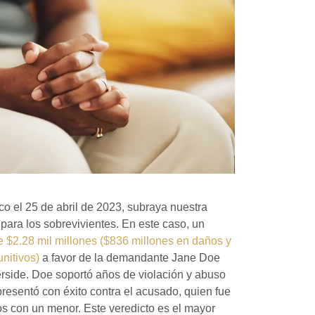
ico el 25 de abril de 2023, subraya nuestra
 para los sobrevivientes. En este caso, un
e $2.28 mil millones ($836 millones en daños y
nitivos)
a favor de la demandante Jane Doe
erside. Doe soportó años de violación y abuso
epresentó con éxito contra el acusado, quien fue
s con un menor. Este veredicto es el mayor