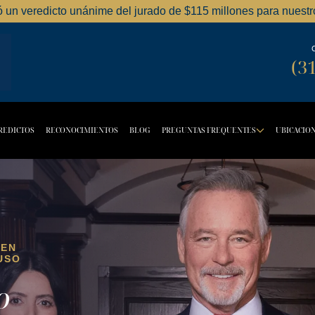
ó un veredicto unánime del jurado de $115 millones para nuestro
Dordick Law Corporation logo
(3
REDICTOS
RECONOCIMIENTOS
BLOG
PREGUNTAS FREQUENTES
UBICACIO
TTON
OPDOWN BUTTON
DROPD
 EN
USO
o