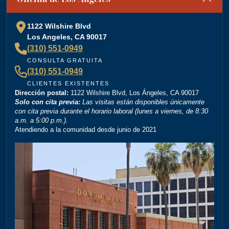
special shoutout to Kevin Cordova whose hard work
plays a big role in bringing justice to their cases! Keep
1122 Wilshire Blvd
doing what you're doing and ensuring there is still
Los Angeles, CA 90017
”
justice in the world!!!
(310) 551-0949
— Rita N.
CONSULTA GRATUITA
(310) 551-0949
CLIENTES EXISTENTES
Dirección postal:
“
1122 Wilshire Blvd, Los Ángeles, CA 90017
Brittney Ghadoushi at Dordick Law is very easy to
Solo con cita previa:
Las visitas están disponibles únicamente
work with and really knows her stuff. She made the
con cita previa durante el horario laboral (lunes a viernes, de 8:30
a.m. a 5:00 p.m.).
whole process smooth and explained everything
Atendiendo a la comunidad desde junio de 2021
clearly. You can tell she’s very knowledgeable about
the law, and I always felt like I was in good hands.
Highly recommend her and Dordick Law if you’re
”
looking for a personal injury lawyer.
— Michael D.
“
I’m so grateful that Brittney Ghadoushi was assigned