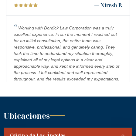
— Niresh P.
“
Working with Dordick Law Corporation was a truly
excellent experience. From the moment I reached out
for an initial consultation, the entire team was
responsive, professional, and genuinely caring. They
took the time to understand my situation thoroughly,
explained all of my legal options in a clear and
approachable way, and kept me informed every step of
the process. I felt confident and well-represented
throughout, and the results exceeded my expectations.
I would highly recommend Dordick Law Corporation to
anyone in need of legal representation. They are a
team you can trust, and I’m truly grateful for their
”
support. A+
— Jennifer S.
Ubicaciones
“
Absolutely amazing firm! Mr. Dordick and his Team
Oficina de Los Ángeles
are committed to advocating for their clients' rights. A