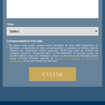
TEMA
CONSENTIMIENTO POR SMS
Al marcar esta casilla, acepta recibir mensajes de texto SMS (preguntas de
admisión, recordatorios de citas, actualizaciones y consultas en tiempo real) de
Dordick Law Corporation. Puede responder STOP para dejar de recibirlos en
cualquier momento. Responda HELP al 424-600-8325 si necesita ayuda. Se
pueden aplicar cargos por mensajes y datos. La frecuencia de mensajes puede
variar. Consulte nuestras páginas de
Política de privacidad
y
Términos y
condiciones
en la parte inferior del sitio web.