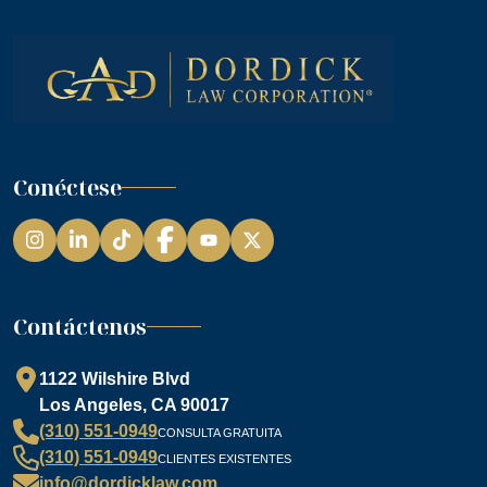
Conéctese
Instagram
LinkedIn
TikTok
Facebook
YouTube
Contáctenos
1122 Wilshire Blvd
Los Angeles, CA 90017
(310) 551-0949
CONSULTA GRATUITA
(310) 551-0949
CLIENTES EXISTENTES
info@dordicklaw.com