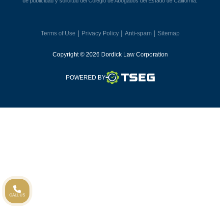
de publicidad y solicitud del Colegio de Abogados del Estado de California.
|
|
|
Terms of Use
Privacy Policy
Anti-spam
Sitemap
Copyright © 2026 Dordick Law Corporation
TSEG
POWERED BY
CALL US