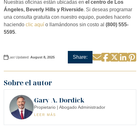
Nuestras oficinas están ubicadas en
el centro de Los
Ángeles, Beverly Hills y Riverside
. Si deseas programar
una consulta gratuita con nuestro equipo, puedes hacerlo
haciendo
clic aquí
o llamándonos sin costo al
(800) 555-
5595
.
Facebook
Twitter
Linke
P
Email
Share:
Last Updated:
August 8, 2025
Sobre el autor
Gary A. Dordick
Propietario | Abogado Administrador
LEER MÁS