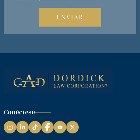
Conéctese
Instagram
LinkedIn
TikTok
Facebook
YouTube