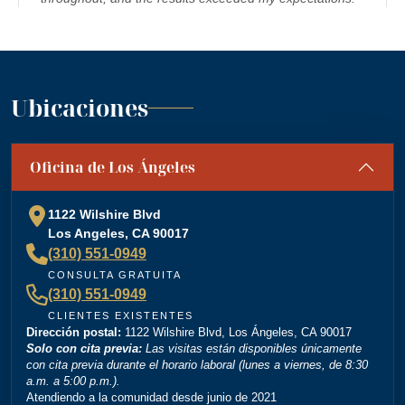
I would highly recommend Dordick Law Corporation to
anyone in need of legal representation. They are a
team you can trust, and I’m truly grateful for their
”
support. A+
— Jennifer S.
Ubicaciones
“
Absolutely amazing firm! Mr. Dordick and his Team
Oficina de Los Ángeles
are committed to advocating for their clients' rights. A
special shoutout to Kevin Cordova whose hard work
plays a big role in bringing justice to their cases! Keep
1122 Wilshire Blvd
doing what you're doing and ensuring there is still
Los Angeles, CA 90017
”
justice in the world!!!
(310) 551-0949
— Rita N.
CONSULTA GRATUITA
(310) 551-0949
CLIENTES EXISTENTES
Dirección postal:
“
1122 Wilshire Blvd, Los Ángeles, CA 90017
Brittney Ghadoushi at Dordick Law is very easy to
Solo con cita previa:
Las visitas están disponibles únicamente
work with and really knows her stuff. She made the
con cita previa durante el horario laboral (lunes a viernes, de 8:30
a.m. a 5:00 p.m.).
whole process smooth and explained everything
Atendiendo a la comunidad desde junio de 2021
clearly. You can tell she’s very knowledgeable about