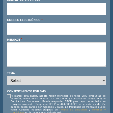
*
NÚMERO DE TELÉFONO
*
CORREO ELECTRÓNICO
*
MENSAJE
TEMA
CONSENTIMIENTO POR SMS
Al marcar esta casilla, acepta recibir mensajes de texto SMS (preguntas de
admisión, recordatorios de citas, actualizaciones y consultas en tiempo real) de
Dordick Law Corporation. Puede responder STOP para dejar de recibirlos en
cualquier momento. Responda HELP al 424-600-8325 si necesita ayuda. Se
pueden aplicar cargos por mensajes y datos. La frecuencia de mensajes puede
variar. Consulte nuestras páginas de
Política de privacidad
y
Términos y
condiciones
en la parte inferior del sitio web.