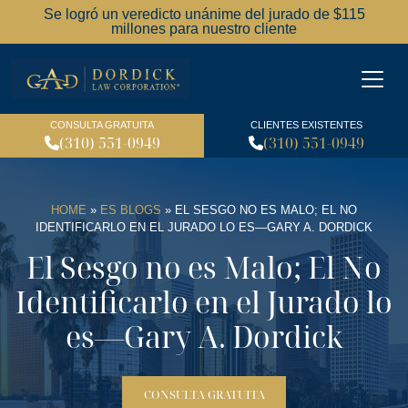
Se logró un veredicto unánime del jurado de $115
millones para nuestro cliente
Dordick Law Corporation l
CONSULTA GRATUITA
CLIENTES EXISTENTES
(310) 551-0949
(310) 551-0949
HOME
»
ES BLOGS
»
EL SESGO NO ES MALO; EL NO
IDENTIFICARLO EN EL JURADO LO ES—GARY A. DORDICK
El Sesgo no es Malo; El No
Identificarlo en el Jurado lo
es—Gary A. Dordick
CONSULTA GRATUITA