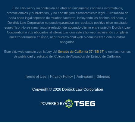
Este sitio web y su contenido se ofrecen únicamente con fines informativos,
promocionales y publicitarios, y no constituyen asesoramiento legal. El resultado de
cada caso legal depende de muchos factores, incluyendo los hechos del caso, y
Dordick Law Corporation no puede garantizar un resultado positivo ni un resultado
específico. No se crea ninguna relación de abogado-cliente entre usted y Dordick Law
Corporation o sus abogados al interactuar con este sitio web, incluyendo completar
nuestro formulario en línea, usar nuestro chat web o comunicarse con nuestros
abogados.
Este sitio web cumple con la Ley del
Senado de California 37 (SB 37)
y con las normas
de publicidad y solicitud del Colegio de Abogados del Estado de California.
|
|
|
Terms of Use
Privacy Policy
Anti-spam
Sitemap
Copyright © 2026 Dordick Law Corporation
TSEG
POWERED BY