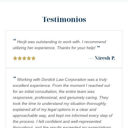
MOTORCYCLE COLLISIONS
Testimonios
PEDESTRIAN ACCIDENTS
PERSONAL INJURY
“
PREMISES LIABILITY
Herjit was outstanding to work with. I recommend
”
utilizing her experience. Thanks for your help!
PRODUCT LIABILITY
— Niresh P.
RIDESHARE ACCIDENTS
SCOOTER ACCIDENTS
“
Working with Dordick Law Corporation was a truly
excellent experience. From the moment I reached out
SEXUAL ABUSE & HARASSMENT
for an initial consultation, the entire team was
responsive, professional, and genuinely caring. They
TRUCK ACCIDENTS
took the time to understand my situation thoroughly,
WRONGFUL DEATH
explained all of my legal options in a clear and
approachable way, and kept me informed every step of
the process. I felt confident and well-represented
throughout, and the results exceeded my expectations.