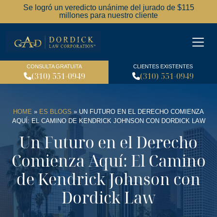
Se logró un veredicto unánime del jurado de $115
millones para nuestro cliente
Dordick Law Corporation l
CONSULTA GRATUITA
CLIENTES EXISTENTES
(310) 551-0949
(310) 551-0949
HOME
»
ES BLOGS
»
UN FUTURO EN EL DERECHO COMIENZA
AQUÍ: EL CAMINO DE KENDRICK JOHNSON CON DORDICK LAW
Un Futuro en el Derecho
Comienza Aquí: El Camino
de Kendrick Johnson con
Dordick Law