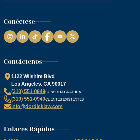
Conéctese
Instagram
LinkedIn
TikTok
Facebook
YouTube
Contáctenos
1122 Wilshire Blvd
Los Angeles, CA 90017
(310) 551-0949
CONSULTA GRATUITA
(310) 551-0949
CLIENTES EXISTENTES
info@dordicklaw.com
Enlaces Rápidos