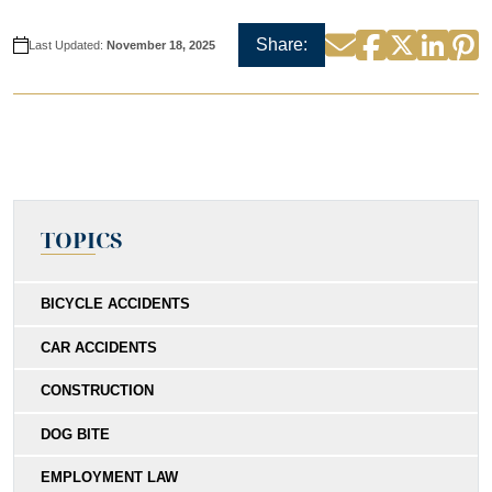
Facebook
Twitter
Linke
P
Email
Share:
Last Updated:
November 18, 2025
TOPICS
BICYCLE ACCIDENTS
CAR ACCIDENTS
CONSTRUCTION
DOG BITE
EMPLOYMENT LAW