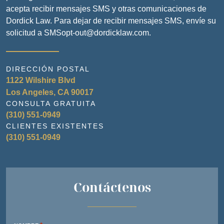
acepta recibir mensajes SMS y otras comunicaciones de
Dordick Law. Para dejar de recibir mensajes SMS, envíe su
solicitud a SMSopt-out@dordicklaw.com.
DIRECCIÓN POSTAL
1122 Wilshire Blvd
Los Angeles, CA 90017
CONSULTA GRATUITA
(310) 551-0949
CLIENTES EXISTENTES
(310) 551-0949
Contáctenos