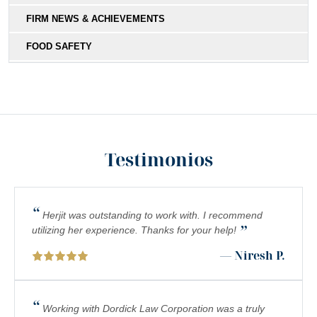
FIRM NEWS & ACHIEVEMENTS
FOOD SAFETY
HIT-AND-RUN
MEDICAL MALPRACTICE
MOTORCYCLE COLLISIONS
Testimonios
PEDESTRIAN ACCIDENTS
PERSONAL INJURY
“
PREMISES LIABILITY
Herjit was outstanding to work with. I recommend
”
utilizing her experience. Thanks for your help!
PRODUCT LIABILITY
— Niresh P.
RIDESHARE ACCIDENTS
SCOOTER ACCIDENTS
“
Working with Dordick Law Corporation was a truly