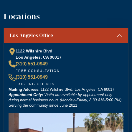
”
support. A+
— Jennifer S.
Locations
“
Absolutely amazing firm! Mr. Dordick and his Team
Los Angeles Office
are committed to advocating for their clients' rights. A
special shoutout to Kevin Cordova whose hard work
plays a big role in bringing justice to their cases! Keep
1122 Wilshire Blvd
doing what you're doing and ensuring there is still
Los Angeles, CA 90017
”
justice in the world!!!
(310) 551-0949
— Rita N.
FREE CONSULTATION
(310) 551-0949
EXISTING CLIENTS
Mailing Address:
“
1122 Wilshire Blvd, Los Angeles, CA 90017
Brittney Ghadoushi at Dordick Law is very easy to
Appointment Only:
Visits are available by appointment only
work with and really knows her stuff. She made the
during normal business hours (Monday–Friday, 8:30 AM–5:00 PM).
Serving the community since June 2021
whole process smooth and explained everything
clearly. You can tell she’s very knowledgeable about
the law, and I always felt like I was in good hands.
Highly recommend her and Dordick Law if you’re
”
looking for a personal injury lawyer.