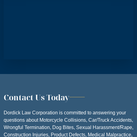
FRIDAY
8:30 AM – 5
SATURDAY
CLOSE
SUNDAY
CLOSE
Contact Us Today
Dordick Law Corporation is committed to answering your
questions about Motorcycle Collisions, Car/Truck Accidents,
Wrongful Termination, Dog Bites, Sexual Harassment/Rape,
Construction Injuries, Product Defects, Medical Malpractice,