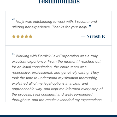
Testimonials
FOOD POISONING
CATASTROPHIC INJURIES
“
Herjit was outstanding to work with. I recommend
”
PREMISES LIABILITY
utilizing her experience. Thanks for your help!
— Niresh P.
DROWNING
PEDESTRIAN ACCIDENTS
“
Working with Dordick Law Corporation was a truly
CHEMICAL EXPOSURE
excellent experience. From the moment I reached out
for an initial consultation, the entire team was
COMPLEX REGIONAL PAIN SYNDROME (CRPS)
responsive, professional, and genuinely caring. They
took the time to understand my situation thoroughly,
BIRTH INJURY
explained all of my legal options in a clear and
FETAL HYPOXIA
approachable way, and kept me informed every step of
the process. I felt confident and well-represented
TRUCK/BIG RIG ACCIDENTS
throughout, and the results exceeded my expectations.
I would highly recommend Dordick Law Corporation to
EMPLOYMENT AND LABOR
anyone in need of legal representation. They are a
team you can trust, and I’m truly grateful for their