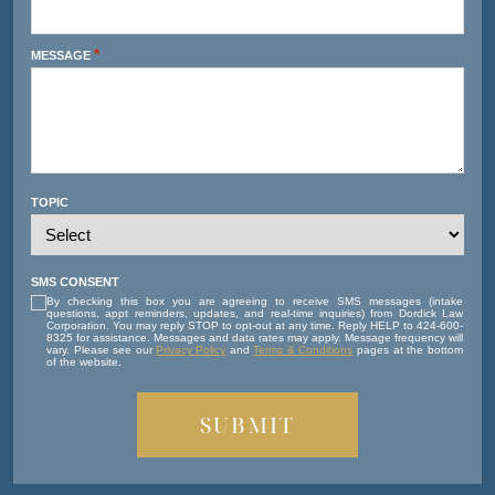
*
MESSAGE
TOPIC
SMS CONSENT
By checking this box you are agreeing to receive SMS messages (intake
questions, appt reminders, updates, and real-time inquiries) from Dordick Law
Corporation. You may reply STOP to opt-out at any time. Reply HELP to 424-600-
8325 for assistance. Messages and data rates may apply. Message frequency will
vary. Please see our
Privacy Policy
and
Terms & Conditions
pages at the bottom
of the website.