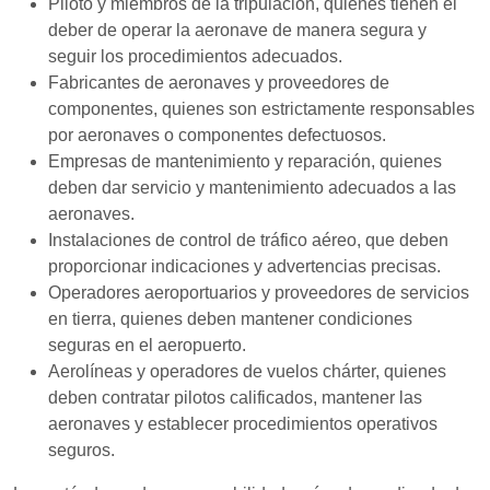
Monday
8:30 AM – 5:00
Piloto y miembros de la tripulación, quienes tienen el
PM
deber de operar la aeronave de manera segura y
seguir los procedimientos adecuados.
Tuesday
8:30 AM – 5:00
Fabricantes de aeronaves y proveedores de
PM
componentes, quienes son estrictamente responsables
por aeronaves o componentes defectuosos.
Wednesday
8:30 AM – 5:00
Empresas de mantenimiento y reparación, quienes
PM
deben dar servicio y mantenimiento adecuados a las
aeronaves.
Thursday
8:30 AM – 5:00
Instalaciones de control de tráfico aéreo, que deben
PM
proporcionar indicaciones y advertencias precisas.
Friday
8:30 AM – 5:00
Operadores aeroportuarios y proveedores de servicios
PM
en tierra, quienes deben mantener condiciones
seguras en el aeropuerto.
Saturday
Closed
Aerolíneas y operadores de vuelos chárter, quienes
deben contratar pilotos calificados, mantener las
Sunday
Closed
aeronaves y establecer procedimientos operativos
seguros.