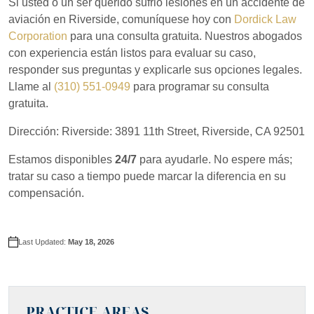
Si usted o un ser querido sufrió lesiones en un accidente de
aerolínea comercial o una aeronave privada?
aviación en Riverside, comuníquese hoy con
Dordick Law
Corporation
para una consulta gratuita. Nuestros abogados
Existen diferentes regulaciones y estándares de responsabilidad. 
con experiencia están listos para evaluar su caso,
responder sus preguntas y explicarle sus opciones legales.
Llame al
(310) 551-0949
para programar su consulta
gratuita.
Dirección: Riverside: 3891 11th Street, Riverside, CA 92501
Estamos disponibles
24/7
para ayudarle. No espere más;
tratar su caso a tiempo puede marcar la diferencia en su
compensación.
Last Updated:
May 18, 2026
PRACTICE AREAS