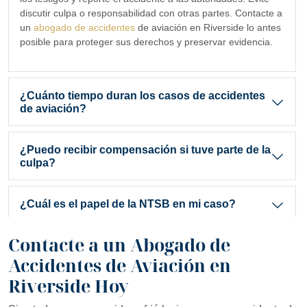
discutir culpa o responsabilidad con otras partes. Contacte a
un
abogado de accidentes
de aviación en Riverside lo antes
posible para proteger sus derechos y preservar evidencia.
¿Cuánto tiempo duran los casos de accidentes
de aviación?
La duración depende de la complejidad del caso. Las investigacio
¿Puedo recibir compensación si tuve parte de la
culpa?
Sí. California aplica la regla de
negligencia comparativa
, lo que
¿Cuál es el papel de la NTSB en mi caso?
Contacte a un Abogado de
La
Junta Nacional de Seguridad en el Transporte (NTSB)
investig
¿Cuánto cuesta contratar a un abogado de
Accidentes de Aviación en
accidentes de aviación?
Riverside Hoy
Trabajamos bajo un esquema de
honorarios de contingencia
, 
¿Qué pasa si el accidente involucró una