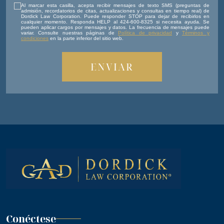
Al marcar esta casilla, acepta recibir mensajes de texto SMS (preguntas de
admisión, recordatorios de citas, actualizaciones y consultas en tiempo real) de
Dordick Law Corporation. Puede responder STOP para dejar de recibirlos en
cualquier momento. Responda HELP al 424-600-8325 si necesita ayuda. Se
pueden aplicar cargos por mensajes y datos. La frecuencia de mensajes puede
variar. Consulte nuestras páginas de
Política de privacidad
y
Términos y
condiciones
en la parte inferior del sitio web.
Conéctese