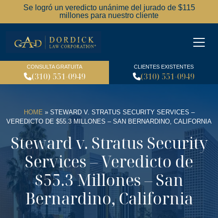
Se logró un veredicto unánime del jurado de $115
millones para nuestro cliente
Dordick Law Corporation l
CONSULTA GRATUITA
CLIENTES EXISTENTES
(310) 551-0949
(310) 551-0949
HOME
»
STEWARD V. STRATUS SECURITY SERVICES –
VEREDICTO DE $55.3 MILLONES – SAN BERNARDINO, CALIFORNIA
Steward v. Stratus Security
Services – Veredicto de
$55.3 Millones – San
Bernardino, California