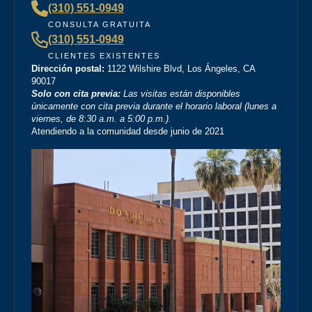
”
justice in the world!!!
(310) 551-0949
— Rita N.
CONSULTA GRATUITA
(310) 551-0949
CLIENTES EXISTENTES
“
Dirección postal:
1122 Wilshire Blvd, Los Ángeles, CA
Brittney Ghadoushi at Dordick Law is very easy to
90017
work with and really knows her stuff. She made the
Solo con cita previa:
Las visitas están disponibles
whole process smooth and explained everything
únicamente con cita previa durante el horario laboral (lunes a
viernes, de 8:30 a.m. a 5:00 p.m.).
clearly. You can tell she’s very knowledgeable about
Atendiendo a la comunidad desde junio de 2021
the law, and I always felt like I was in good hands.
Highly recommend her and Dordick Law if you’re
”
looking for a personal injury lawyer.
— Michael D.
“
I’m so grateful that Brittney Ghadoushi was assigned
as my attorney. She consistently showed genuine care
and always kept my best interests at heart. While
compassion isn’t something most people expect from a
lawyer, Brittney managed to be both empathetic and