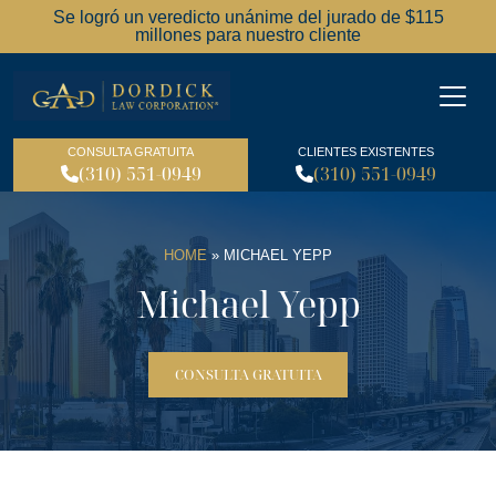
Se logró un veredicto unánime del jurado de $115
millones para nuestro cliente
Dordick Law Corporation l
CONSULTA GRATUITA
CLIENTES EXISTENTES
(310) 551-0949
(310) 551-0949
HOME
»
MICHAEL YEPP
Michael Yepp
CONSULTA GRATUITA