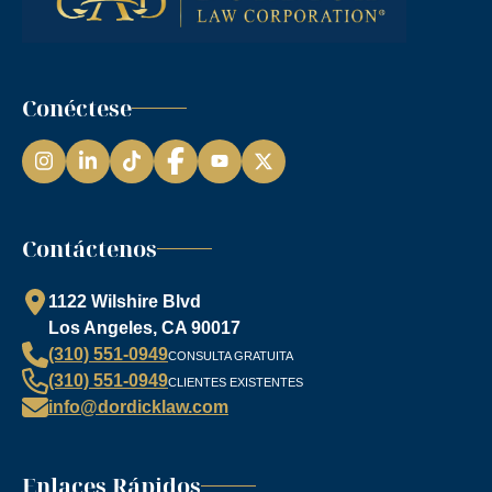
Conéctese
Instagram
LinkedIn
TikTok
Facebook
YouTube
Contáctenos
1122 Wilshire Blvd
Los Angeles, CA 90017
(310) 551-0949
CONSULTA GRATUITA
(310) 551-0949
CLIENTES EXISTENTES
info@dordicklaw.com
Enlaces Rápidos