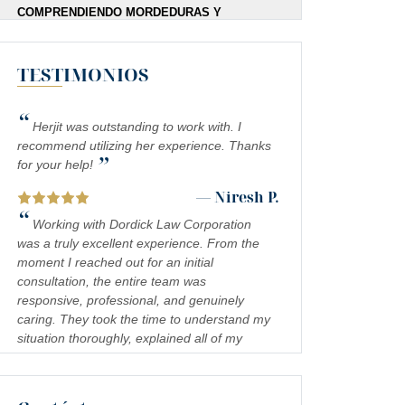
COMPRENDIENDO MORDEDURAS Y
ATAQUES DE PERROS
ABOGADOS DE LESIONES PERSONALES
TESTIMONIOS
ENTENDIENDO: ACCIDENTES EN SITIOS DE
CONSTRUCCIÓN EN CALIFORNIA
“
Herjit was outstanding to work with. I
ABOGADOS DE LESIONES PERSONALES:
recommend utilizing her experience. Thanks
COMPRENDIENDO LOS ACCIDENTES DE
”
for your help!
AUTO/CAMIÓN EN CALIFORNIA
— Niresh P.
ABOGADOS DE LESIONES PERSONALES:
“
COMPRENDIENDO RECLAMOS POR
Working with Dordick Law Corporation
PRODUCTOS DEFECTUOSOS EN CALIFORNIA
was a truly excellent experience. From the
moment I reached out for an initial
ABOGADOS DE LESIONES PERSONALES:
consultation, the entire team was
ENTENDIENDO LOS ACCIDENTES DE
responsive, professional, and genuinely
MOTOCICLETA EN CALIFORNIA | DORDICK
caring. They took the time to understand my
LAW CORPORATION
situation thoroughly, explained all of my
legal options in a clear and approachable
ABOGADOS MALA PRAXIS MEDICA EN
way, and kept me informed every step of the
CALIFORNIA
process. I felt confident and well-