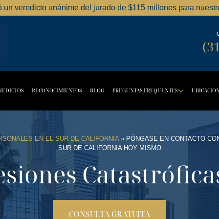
ó un veredicto unánime del jurado de $115 millones para nuestro
Dordick Law Corporation logo
(3
REDICTOS
RECONOCIMIENTOS
BLOG
PREGUNTAS FREQUENTES
UBICACIO
TTON
OPDOWN BUTTON
DROPD
SONALES EN EL SUR DE CALIFORNIA
»
PÓNGASE EN CONTACTO CON
SUR DE CALIFORNIA HOY MISMO
siones Catastróficas
CONSULTA GRATUITA