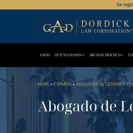
Se logr
INICIO
QUIENES SOMOS
ÁREAS DE PRÁCTICA
VE
DROPDOWN BU
DR
HOME
»
ESPAÑOL
»
ABOGADOS DE LESIONES PER
Abogado de Le