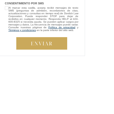
“
I’m so grateful that Brittney Ghadoushi
CONSENTIMIENTO POR SMS
Al marcar esta casilla, acepta recibir mensajes de texto
was assigned as my attorney. She
SMS (preguntas de admisión, recordatorios de citas,
consistently showed genuine care and
actualizaciones y consultas en tiempo real) de Dordick Law
Corporation. Puede responder STOP para dejar de
always kept my best interests at heart. While
recibirlos en cualquier momento. Responda HELP al 424-
600-8325 si necesita ayuda. Se pueden aplicar cargos por
compassion isn’t something most people
mensajes y datos. La frecuencia de mensajes puede variar.
Consulte nuestras páginas de
Política de privacidad
y
expect from a lawyer, Brittney managed to
Términos y condiciones
en la parte inferior del sitio web.
be both empathetic and tenacious. She
fought tirelessly to ensure a fair outcome for
me, even in the face of highly uncooperative
”
defense attorneys.
— Beverly S.